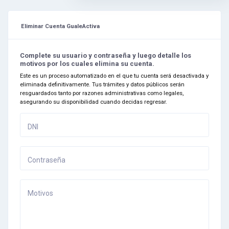
I already bought everything
Eliminar Cuenta GualeActiva
Yesterday at 8:29pm
Complete su usuario y contraseña y luego detalle los
Hi James! Please
motivos por los cuales elimina su cuenta.
remember to buy the food
Este es un proceso automatizado en el que tu cuenta será desactivada y
for tomorrow! I’m gonna be
eliminada definitivamente. Tus trámites y datos públicos serán
handling the gifts and
resguardados tanto por razones administrativas como legales,
Jake’s gonna get the
asegurando su disponibilidad cuando decidas regresar.
drinks
DNI
Yesterday at 8:10pm
Contraseña
Motivos