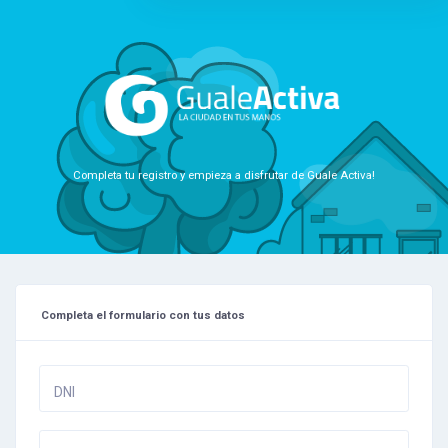
I already bought
everything
Yesterday at 8:29pm
Hi James! Please
remember to buy the
Completa tu registro y empieza a disfrutar de Guale Activa!
food for tomorrow! I’m
gonna be handling the
gifts and Jake’s gonna
get the drinks
Yesterday at 8:10pm
Completa el formulario con tus datos
DNI