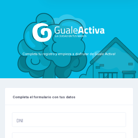
I already bought
everything
Yesterday at 8:29pm
Hi James! Please
remember to buy the
Completa tu registro y empieza a disfrutar de Guale Activa!
food for tomorrow! I’m
gonna be handling the
gifts and Jake’s gonna
get the drinks
Yesterday at 8:10pm
Completa el formulario con tus datos
DNI